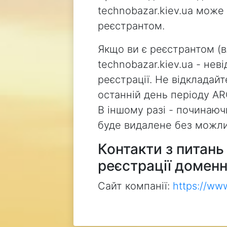
technobazar.kiev.ua може
реєстрантом.
Якщо ви є реєстрантом (
technobazar.kiev.ua - не
реєстрації. Не відкладай
останній день періоду AR
В іншому разі - починаючи
буде видалене без можли
Контакти з питан
реєстрації доменн
Сайт компанії:
https://ww