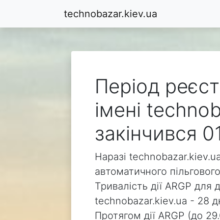
technobazar.kiev.ua
Період реєст
імені technob
закінчився 0
Наразі technobazar.kiev.u
автоматичного пільгового
Тривалість дії ARGP для 
technobazar.kiev.ua - 28 д
Протягом дії ARGP (до 29.