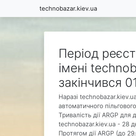
technobazar.kiev.ua
Період реєст
імені technob
закінчився 0
Наразі technobazar.kiev.u
автоматичного пільгового
Тривалість дії ARGP для 
technobazar.kiev.ua - 28 д
Протягом дії ARGP (до 29.