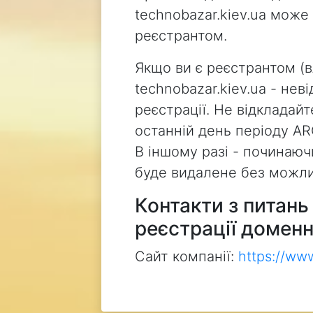
technobazar.kiev.ua може
реєстрантом.
Якщо ви є реєстрантом (
technobazar.kiev.ua - не
реєстрації. Не відкладай
останній день періоду AR
В іншому разі - починаючи
буде видалене без можли
Контакти з питан
реєстрації доменн
Сайт компанії:
https://ww