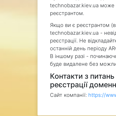
technobazar.kiev.ua може
реєстрантом.
Якщо ви є реєстрантом (
technobazar.kiev.ua - не
реєстрації. Не відкладай
останній день періоду AR
В іншому разі - починаючи
буде видалене без можли
Контакти з питан
реєстрації доменн
Сайт компанії:
https://ww