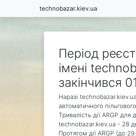
technobazar.kiev.ua
Період реєст
імені technob
закінчився 0
Наразі technobazar.kiev.u
автоматичного пільгового
Тривалість дії ARGP для 
technobazar.kiev.ua - 28 д
Протягом дії ARGP (до 29.