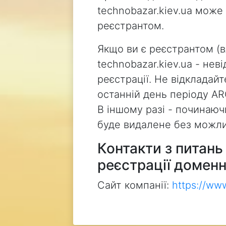
technobazar.kiev.ua може
реєстрантом.
Якщо ви є реєстрантом (
technobazar.kiev.ua - не
реєстрації. Не відкладай
останній день періоду AR
В іншому разі - починаючи
буде видалене без можли
Контакти з питан
реєстрації доменн
Сайт компанії:
https://ww