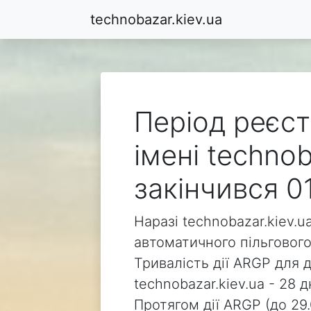
technobazar.kiev.ua
Період реєст
імені technob
закінчився 0
Наразі technobazar.kiev.u
автоматичного пільгового
Тривалість дії ARGP для 
technobazar.kiev.ua - 28 д
Протягом дії ARGP (до 29.