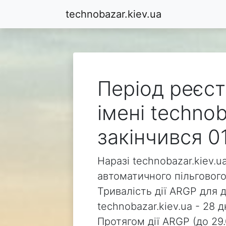
technobazar.kiev.ua
Період реєст
імені technob
закінчився 0
Наразі technobazar.kiev.u
автоматичного пільгового
Тривалість дії ARGP для 
technobazar.kiev.ua - 28 д
Протягом дії ARGP (до 29.