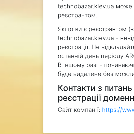
technobazar.kiev.ua може
реєстрантом.
Якщо ви є реєстрантом (
technobazar.kiev.ua - не
реєстрації. Не відкладай
останній день періоду AR
В іншому разі - починаючи
буде видалене без можли
Контакти з питан
реєстрації доменн
Сайт компанії:
https://ww