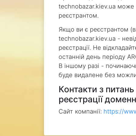
technobazar.kiev.ua може
реєстрантом.
Якщо ви є реєстрантом (
technobazar.kiev.ua - не
реєстрації. Не відкладай
останній день періоду AR
В іншому разі - починаючи
буде видалене без можли
Контакти з питан
реєстрації доменн
Сайт компанії:
https://ww