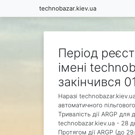
technobazar.kiev.ua
Період реєст
імені technob
закінчився 0
Наразі technobazar.kiev.u
автоматичного пільгового
Тривалість дії ARGP для 
technobazar.kiev.ua - 28 д
Протягом дії ARGP (до 29.