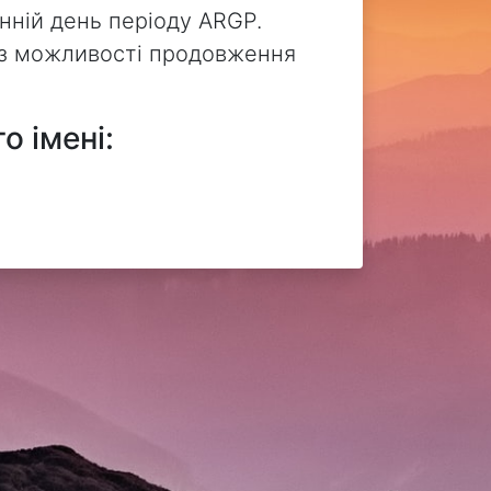
нній день періоду ARGP.
без можливості продовження
о імені: