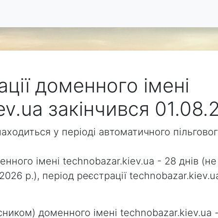
ації доменного імені
ev.ua закінчився 01.08.
знаходиться у періоді автоматичного пільгов
нного імені technobazar.kiev.ua - 28 днів (не
.2026 р.), період реєстрації technobazar.kie
ником) доменного імені technobazar.kiev.ua -