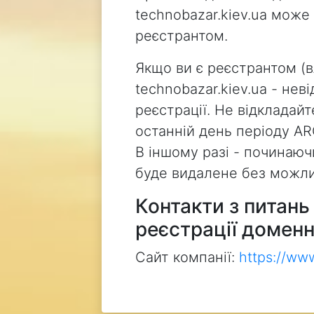
technobazar.kiev.ua може
реєстрантом.
Якщо ви є реєстрантом (
technobazar.kiev.ua - не
реєстрації. Не відкладай
останній день періоду AR
В іншому разі - починаючи
буде видалене без можли
Контакти з питан
реєстрації доменн
Сайт компанії:
https://ww