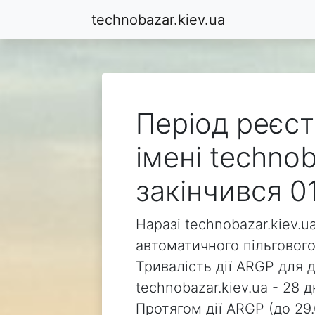
technobazar.kiev.ua
Період реєст
імені technob
закінчився 0
Наразі technobazar.kiev.u
автоматичного пільгового
Тривалість дії ARGP для 
technobazar.kiev.ua - 28 д
Протягом дії ARGP (до 29.