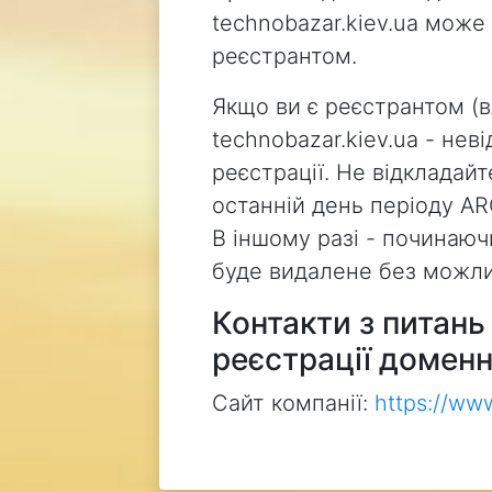
technobazar.kiev.ua може
реєстрантом.
Якщо ви є реєстрантом (
technobazar.kiev.ua - не
реєстрації. Не відкладай
останній день періоду AR
В іншому разі - починаючи
буде видалене без можли
Контакти з питан
реєстрації доменн
Сайт компанії:
https://ww