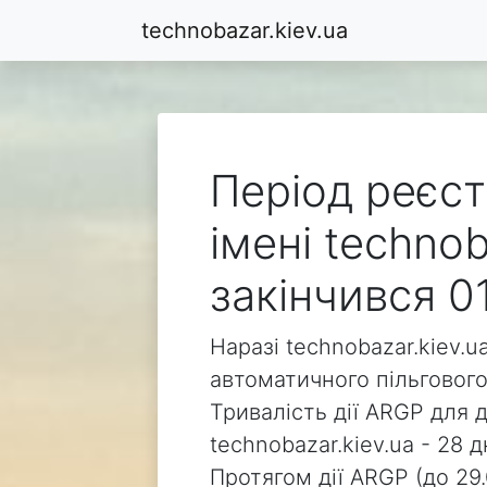
technobazar.kiev.ua
Період реєст
імені technob
закінчився 0
Наразі technobazar.kiev.u
автоматичного пільгового
Тривалість дії ARGP для 
technobazar.kiev.ua - 28 д
Протягом дії ARGP (до 29.