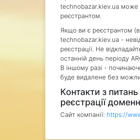
technobazar.kiev.ua може
реєстрантом.
Якщо ви є реєстрантом (
technobazar.kiev.ua - не
реєстрації. Не відкладай
останній день періоду AR
В іншому разі - починаючи
буде видалене без можли
Контакти з питан
реєстрації доменн
Сайт компанії:
https://ww