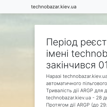
technobazar.kiev.ua
Період реєст
імені technob
закінчився 0
Наразі technobazar.kiev.u
автоматичного пільгового
Тривалість дії ARGP для 
technobazar.kiev.ua - 28 д
Протягом дії ARGP (до 29.