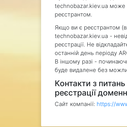
technobazar.kiev.ua може
реєстрантом.
Якщо ви є реєстрантом (
technobazar.kiev.ua - не
реєстрації. Не відкладай
останній день періоду AR
В іншому разі - починаючи
буде видалене без можли
Контакти з питан
реєстрації доменн
Сайт компанії:
https://ww