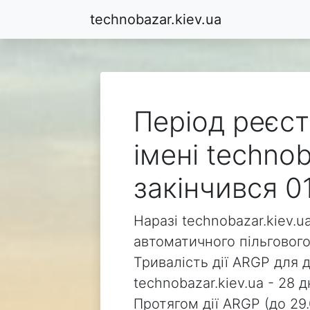
technobazar.kiev.ua
Період реєст
імені technob
закінчився 0
Наразі technobazar.kiev.u
автоматичного пільгового
Тривалість дії ARGP для 
technobazar.kiev.ua - 28 д
Протягом дії ARGP (до 29.