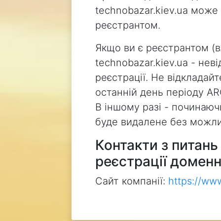
technobazar.kiev.ua може
реєстрантом.
Якщо ви є реєстрантом (
technobazar.kiev.ua - не
реєстрації. Не відкладай
останній день періоду AR
В іншому разі - починаючи
буде видалене без можли
Контакти з питан
реєстрації доменн
Сайт компанії:
https://ww