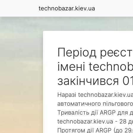
technobazar.kiev.ua
Період реєст
імені technob
закінчився 0
Наразі technobazar.kiev.u
автоматичного пільгового
Тривалість дії ARGP для 
technobazar.kiev.ua - 28 д
Протягом дії ARGP (до 29.