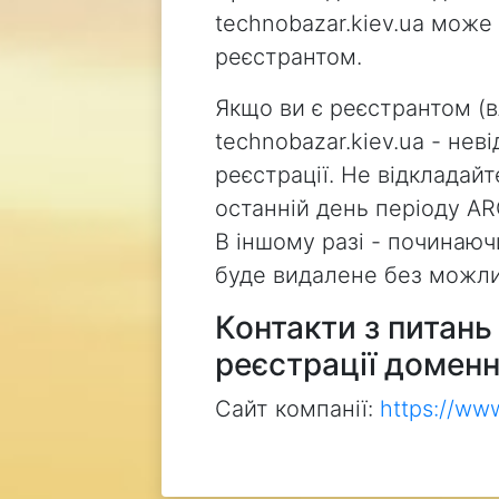
technobazar.kiev.ua може
реєстрантом.
Якщо ви є реєстрантом (
technobazar.kiev.ua - не
реєстрації. Не відкладай
останній день періоду AR
В іншому разі - починаючи
буде видалене без можли
Контакти з питан
реєстрації доменн
Сайт компанії:
https://ww