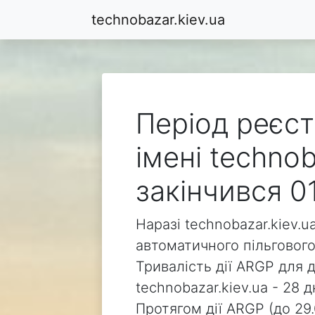
technobazar.kiev.ua
Період реєст
імені technob
закінчився 0
Наразі technobazar.kiev.u
автоматичного пільгового
Тривалість дії ARGP для 
technobazar.kiev.ua - 28 д
Протягом дії ARGP (до 29.