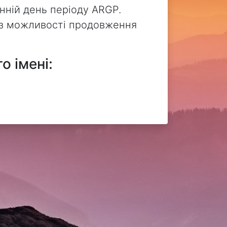
нній день періоду ARGP.
без можливості продовження
о імені: