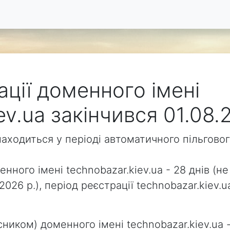
ації доменного імені
ev.ua закінчився 01.08.
знаходиться у періоді автоматичного пільгов
нного імені technobazar.kiev.ua - 28 днів (не
.2026 р.), період реєстрації technobazar.kie
ником) доменного імені technobazar.kiev.ua -