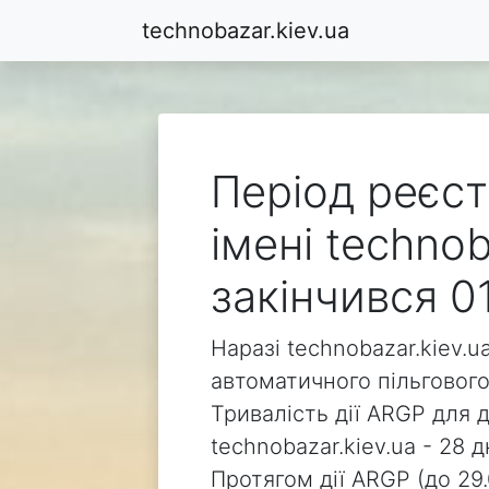
technobazar.kiev.ua
Період реєст
імені technob
закінчився 0
Наразі technobazar.kiev.u
автоматичного пільгового
Тривалість дії ARGP для 
technobazar.kiev.ua - 28 д
Протягом дії ARGP (до 29.