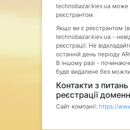
technobazar.kiev.ua може
реєстрантом.
Якщо ви є реєстрантом (
technobazar.kiev.ua - не
реєстрації. Не відкладай
останній день періоду AR
В іншому разі - починаючи
буде видалене без можли
Контакти з питан
реєстрації доменн
Сайт компанії:
https://ww