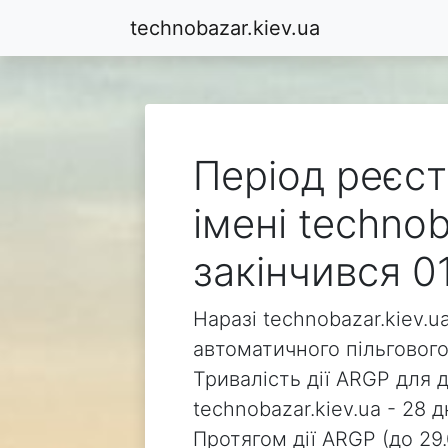
technobazar.kiev.ua
Період реєст
імені technob
закінчився 0
Наразі technobazar.kiev.u
автоматичного пільгового
Тривалість дії ARGP для 
technobazar.kiev.ua - 28 д
Протягом дії ARGP (до 29.