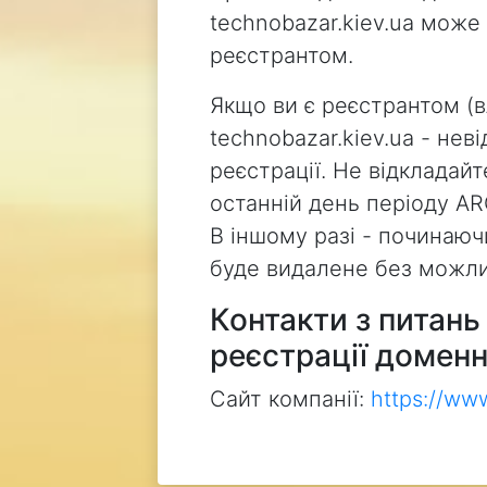
technobazar.kiev.ua може
реєстрантом.
Якщо ви є реєстрантом (
technobazar.kiev.ua - не
реєстрації. Не відкладай
останній день періоду AR
В іншому разі - починаючи
буде видалене без можли
Контакти з питан
реєстрації доменн
Сайт компанії:
https://ww